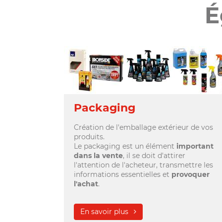
É
Packaging
Création de l'emballage extérieur de vos
produits.
Le packaging est un élément
important
dans la vente
, il se doit d'attirer
l'attention de l'acheteur, transmettre les
informations essentielles et
provoquer
l'achat
.
En savoir plus