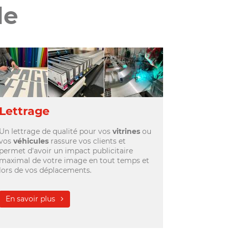
le
Lettrage
Un lettrage de qualité pour vos
vitrines
ou
vos
véhicules
rassure vos clients et
permet d'avoir un impact publicitaire
maximal de votre image en tout temps et
lors de vos déplacements.
En savoir plus